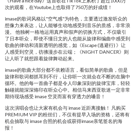
《Have a nice day》这首歌在TikTok上累积了超过1000万
次的观看，在Youtube上也取得了750万的好成绩！
imase的歌词风格以"空气感"为特色，主要透过激发听众的
想像力来表达，让人能够生动地感受到音乐的质感，非常浪
漫。 他独树一格地运用真声和假声的切换方式，不仅吸引
了日本听众，即使不懂日文的人也能从旋律和编曲中感受到
歌曲的律动和清新透明的感觉，如《Escape (逃避行) 》让
人感受到空灵，彷彿漫步在云端；《NIGHT DANCER》则
让人听了就想跟着旋律舞动起来。
imase的歌曲大部分都不依赖语言，看似简单的歌曲，但是
旋律和歌词都抓耳到不行，让你听一次就会在不断的在脑中
循环。他的每一首曲子都是令人印象深刻的旋律宝库，轻轻
触碰就能深深烙印在听众心中。相信马来西亚歌迷一定非常
期待现场感受 imase 空灵而富有穿透力的嗓音！
这次演唱会也让大家有机会与 imase 近距离接触！ 凡购买
PREMIUM VIP 的粉丝们，不仅有提早入场的资格，还将有
机会抽取与 imase 合照的机会或获得imase亲笔签名的海
报！