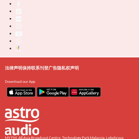
法律声明
保持联系
刊登广告
隐私权声明
Download our App
MY FM, All Asia Broadcast Centre, Technology Park Malaysia, Lebuhraya