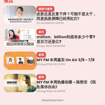
焦点
健康与健身
皮肤总是反复干痒？可能不是太干，
而是肌肤屏障已经亮红灯!
31 Jul 2026 01:14 PM
娱乐
million、billion到底有多少个零❓
是百万还是亿❓
04 Apr 2021 01:00 PM
新闻
MY FM 本周嘉宾 On Air 3/8 - 7/8
03 Aug 2026 12:15 PM
新闻
MY FM 本周热爆劲碟 – 陈势安 《我
坠落你自由》
03 Aug 2026 12:20 PM
Advertisement