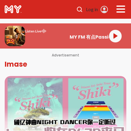
Skip to main content
Log in
Listen Live
MY FM 有点Passion
Advertisement
Imase