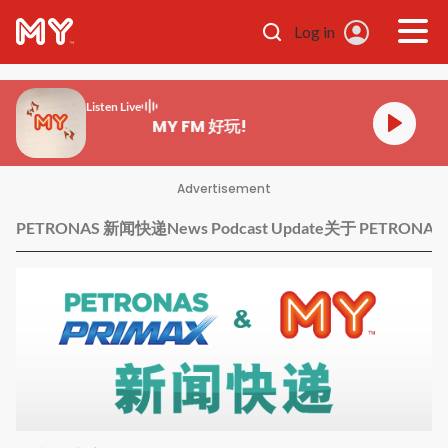
Skip to main content
Log in
Listen Live
MY FM 好玩!
Advertisement
PETRONAS 新闻快递
News Podcast Update
关于 PETRONAS