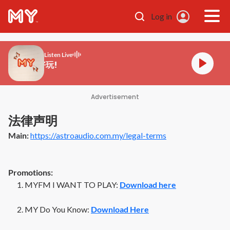
Skip to main content
Log in
Listen Live
MY FM 好玩!
Advertisement
法律声明
Main:
https://astroaudio.com.my/legal-terms
Promotions:
MYFM I WANT TO PLAY:
Download here
MY Do You Know:
Download Here