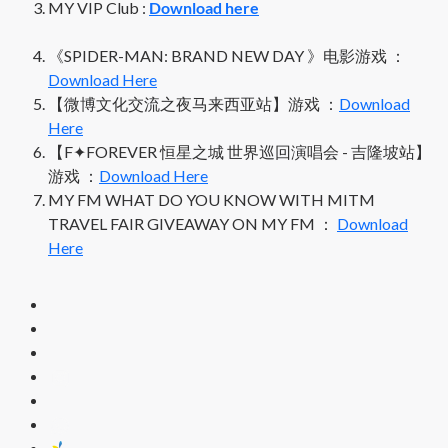
MY VIP Club :
Download here
《SPIDER-MAN: BRAND NEW DAY 》电影游戏 ：
Download Here
【微博文化交流之夜马来西亚站】游戏 ：
Download
Here
【F✦FOREVER 恒星之城 世界巡回演唱会 - 吉隆坡站】
游戏 ：
Download Here
MY FM WHAT DO YOU KNOW WITH MITM
TRAVEL FAIR GIVEAWAY ON MY FM ：
Download
Here