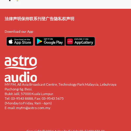
法律声明
保持联系
刊登广告
隐私权声明
Download our App
MY FM, All Asia Broadcast Centre, Technology Park Malaysia, Lebuhraya
Puchong-Sg. Besi,
Bukit Jalil, 57000 Kuala Lumpur.
Tel: 03-9543 8888, Fax: 03-9543 5675
(Monday to Friday, 9am - 6pm)
E-mail:
myfm@astro.com.my