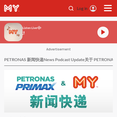
Skip to main content
Log in
Listen Live
MY FM 好玩!
Advertisement
PETRONAS 新闻快递
News Podcast Update
关于 PETRONAS