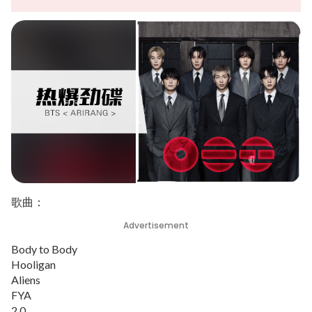
歌曲：
Advertisement
Body to Body
Hooligan
Aliens
FYA
2.0