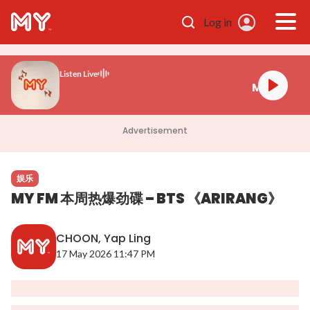
Skip to main content
Log in
Listen Live
MY FM 好玩!
Advertisement
娱乐
MY FM 本周热爆劲碟 – BTS 《ARIRANG》
CHOON, Yap Ling
17 May 2026 11:47 PM