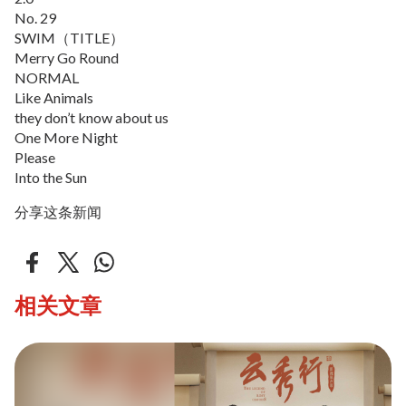
No. 29
SWIM（TITLE）
Merry Go Round
NORMAL
Like Animals
they don’t know about us
One More Night
Please
Into the Sun
分享这条新闻
相关文章