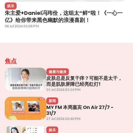
娱乐
朱主爱+Daniel冯玮佺，这组太“鲜”啦！《一心一
亿》给你带来黑色幽默的浪漫喜剧！
08 Jul 2026 01:08 PM
焦点
健康与健身
皮肤总是反复干痒？可能不是太干，
而是肌肤屏障已经亮红灯!
31 Jul 2026 01:14 PM
新闻
MY FM 本周嘉宾 On Air 27/7 -
31/7
27 Jul 2026 02:40 PM
娱乐