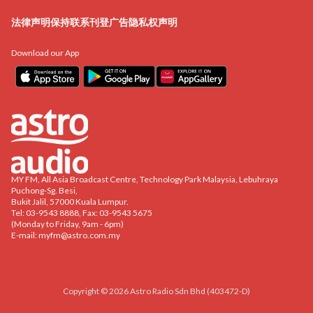
法律声明
保持联系
刊登广告
隐私权声明
Download our App
MY FM, All Asia Broadcast Centre, Technology Park Malaysia, Lebuhraya
Puchong-Sg. Besi,
Bukit Jalil, 57000 Kuala Lumpur.
Tel: 03-9543 8888, Fax: 03-9543 5675
(Monday to Friday, 9am - 6pm)
E-mail:
myfm@astro.com.my
Copyright © 2026 Astro Radio Sdn Bhd (403472-D)